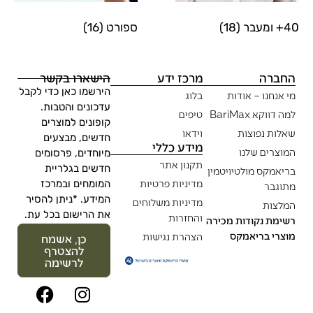
40+ ומעבר
(18)
ספורט
(16)
החברה
מרכז ידע
הישארו בקשר
הירשמו כאן כדי לקבל
מי אנחנו – אודות
בלוג
עדכונים והטבות.
למה דווקא BariMax
טיפים
קופונים למוצרים
שאלות נפוצות
וידאו
חדשים, מבצעים
מידע כללי
המוצרים שלנו
מיוחדים, פרסומים
תקנון אתר
חדשים בגלריית
בריאמקס מולטיויטמין
מדיניות פרטיות
המומחים ובמרכז
מתוגבר
המידע. *ניתן להסיר
מדיניות משלוחים
המלצות
את הרישום בכל עת.
והחזרות
רשימת נקודות מכירה
מוצרי בריאמקס
הצהרת נגישות
כן, אשמח
להצטרף
לרשימה