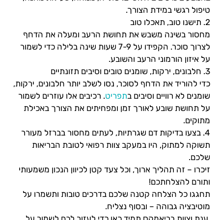
טיפול רגשי במידת הצורך.
2. תישנו טוב, תאכלו טוב
מחסור בשינה משבש את תחושת הרעב ומעלה את הדחף
לצרוך סוכר. הקפידו על 7-9 שעות שינה בלילה כדי לשמור
על איזון הורמוני הרעב והשובע.
3. חלבונים, ירקות, שומנים טובים וסיבים תזונתיים
כדי להוריד את הדחף לסוכר, נסו לשלב יותר חלבונים, ירקות,
שומנים לא רוויים וסיבים ב
תפריט
. רכיבים אלו עוזרים לשמור
על תחושת שובע לאורך זמן ומפחיתים את הצורך באכילת
מתוקים.
4. בצעו בדיקות דם שגרתיות, לעתים מחסור בברזל מעורר
תשוקה למתוק, היו במעקב צוות רפואי לטובת הבריאות
שלכם.
זיכרו – זה תהליך ארוך, וכל צעד קטן לכיוון הנכון משמעותי
ותורם להצלחתכם!
תחגגו כל הצלחה קטנה שלכם בדרכים טובות ותשמרו על
מוטיבציה גבוהה – ובסוף נצליח.
ענת וצוות בריאמקס תמיד כאן כדי לעזור לכם לשמור על