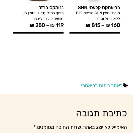
בריאמקס קלאסי SHN
ננומקס ברזל
קלצי
מתיק
מולטיויטמין SHN מופחת B12
תוסף ברזל עדין + ויטמין C,
ללא ברזל וסידן
חומצה פולית וג’ינג’ר
3 ,K2
₪
280
–
₪
119
₪
815
–
₪
160
149
לאחר ניתוח בריאטרי
כתיבת תגובה
האימייל לא יוצג באתר.
שדות החובה מסומנים
*