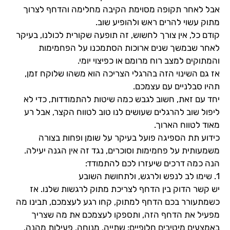
אבל לאחר תקופה מסוימת הקיבה מחלימה והדחף לצרוך
מתוק עשוי להרים ראש ולהופיע שוב.
קודם כל, אין צורך לחשוש, זה תופעה שקורית לכולנו, בעיקר
לאחר שבמשך שנים ארוכות הסתמכנו על הפחמימות
והמתוקים למצב רוח מרומם או כפיצוי יומי.
אז גם השינוי הזה בהרגלי הצריכה הוא משהו שלוקח זמן,
תהיו סבלניים עם עצמכם.
יחד עם זאת, חשוב לגבש כמה שיטות להתמודדות, כדי לא
ליפול שוב להרגלים שעושים לנו טוב לטווח הקצר, אבל רע
מאוד לטווח הארוך.
כידוע תת הספיגה פועל בעיקר על שומן ופחות בצורה
משמעותית על פחמימות וסוכרים, נגד זה אין הגנה יעילה.
הנה כמה דרכים שיעזרו לכם להתמודד:
1. שימו לב לנפש ולרגש, ולתחושת השובע
יש קשר הדוק בין הדחף לצריכת מתוק לרגשות שלנו. אז
כשמתעורר בכם הדחף למתוק, קחו רגע לעצמכם, תבינו מה
מפעיל את הדחף הזה, ותספקו לעצמכם את מה שצריך
באמצעים מיטיבים חלופיים: שתייה, מנוחה, פעילות מהנה,