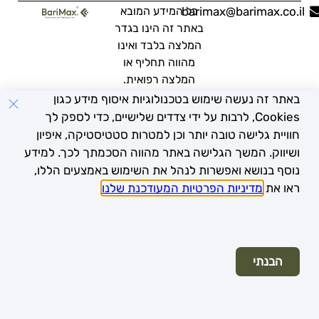
barimax@barimax.co.il
כל המידע המובא
באתר זה הינו בגדר
המלצה בלבד ואינו
מהווה תחליף או
המלצה רפואית.
מומלץ להתייעץ עם
באתר זה נעשה שימוש בטכנולוגיות איסוף מידע כגון
רופא בכל מקרה
Cookies, לרבות על ידי צדדים שלישיים, כדי לספק לך
פרטי.
חוויית גלישה טובה יותר וכן למטרות סטטיסטיקה, איפיון
ושיווק. המשך הגלישה באתר מהווה הסכמתך לכך. למידע
נוסף בנושא ואפשרות לנהל את השימוש באמצעים הללו,
ראו את
מדיניות הפרטיות המעודכנת שלנו
.
© כל הזכויות שמורות לחב' נובוקוגיטו בע"מ
עיצוב ובנייה: זמיר גומא - הסטודיו
הבנתי