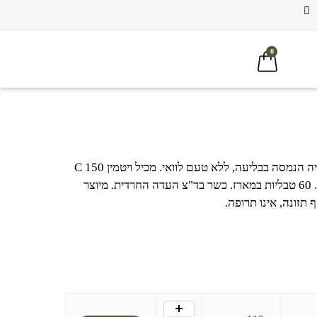
0
תוסף ברזל פירופוספט 36 מ"ג בטבליה הנמסה בבליעה, ללא טעם לוואי. מכיל ויטמין C 150
מ"ג, חומצה פולית 400 מק"ג וג'ינג'ר. 60 טבליות במארז. כשר בד"צ העדה החרדית. מיוצר
תזונה, אינו תרופה.
+