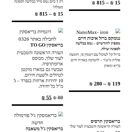
רק 1 ביום נמס מייד בבליעה לספיגה
₪
815
–
₪
15
מעולה!
₪
815
–
₪
15
ננומקס ברזל איכות חיים
מספיק לחודשיים – נמס בבליעה
בריאסקין TO GO
לספיגה יעילה.
העזרה הראשונה והטבעית
ברזל קל לעיכול עם ויטמין סי, חומצה
לעור שלך, מבוסס
פולית וג'ינג'ר – לתמיכה באורח חיים
ארומתרפיה.
בריא ומאוזן
ועכשיו גם במארז מוקטן
לטיולים ולשעת חירום.
10 יחידות ארוזות בנפרד – 5
₪
280
–
₪
119
מ"ל כל יחידה.
₪
55
₪
80
בריאסקין תרסיס
העזרה הראשונה והטבעית לעור שלך
בריאסקין ג'ל משאבה