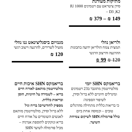
מתיקות מעודנת
סידן ציטראט עם ויטמינים IU 1000
– D3 ,K2
₪
379
–
₪
149
ולריאן נוזלי
מגנזיום ביסגליצינאט ננו נוזלי
תמצית צמח הולריאן ידועה בתכונות
מועיל לשרירים, להרגעה וייצוב רגשי
ההרגעה והייצוב הרגשי
₪
120
₪
99
₪
120
בריאמקס SHN יומי
בריאמקס SHN איכות חיים
מולטיויטמין מתוגבר ב23 ויטמינים
מולטיויטמין מותאם לאורח חיים
ומינרלים חיוניים ללא ברזל וסידן,
בריא – לשמירה על חיוניות, חוסן
לשיפור הספיגה/
ובריאות כללית.
כי בריאות כללית מתחילה מהרגלים
מספיק לחודשיים! בריח וניל
טובים – וכמוסה אחת ביום
ללא ברזל וסידן, מולטיויטמין מותאם
כולל פורמולת SHN לשיקום צמיחת
לאנשים השומרים על אורח חיים
השיער.
בריא ונזקקים לתוספת אנרגיה –
מכיל פורמולה לשיער SHN