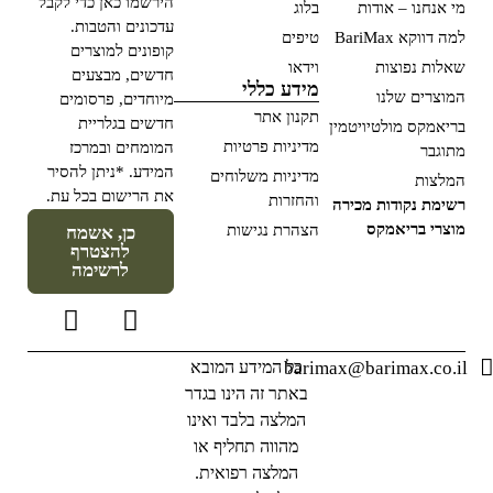
הירשמו כאן כדי לקבל
מי אנחנו – אודות
בלוג
עדכונים והטבות.
למה דווקא BariMax
טיפים
קופונים למוצרים
שאלות נפוצות
וידאו
חדשים, מבצעים
מידע כללי
המוצרים שלנו
מיוחדים, פרסומים
תקנון אתר
חדשים בגלריית
בריאמקס מולטיויטמין
מדיניות פרטיות
המומחים ובמרכז
מתוגבר
המידע. *ניתן להסיר
מדיניות משלוחים
המלצות
את הרישום בכל עת.
והחזרות
רשימת נקודות מכירה
מוצרי בריאמקס
הצהרת נגישות
כן, אשמח
להצטרף
לרשימה
barimax@barimax.co.il
כל המידע המובא
באתר זה הינו בגדר
המלצה בלבד ואינו
מהווה תחליף או
המלצה רפואית.