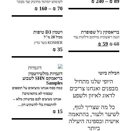
₪
240
–
₪
89
לשימוש יומיומי מתינוק ועד מבוגר
₪
160
–
₪
70
בריאסקין ג'ל שפופרת
ויטמין D3 טיפות
הגנה ראשונית מזיהום ודלקות עור
מכיל 20 מ"ל
KOSHER כשר בדץ
₪
59
₪
68
₪
35
חבילת ביוטי
דוגמיות מולטיויטמין
בריאמקס SHN לשבוע
היופי שלנו מתחיל
Samples
מבפנים ואנחנו צריכים
כמה כסף אנחנו מוציאים על תוספים
שבסוף לא מתאימים?
לדאוג לאיזון ולשפע
אנחנו מציעים לכם בביטחון מלא –
להתנסות בלי להשקיע הון…
כל מה שצריך לגוף,
₪
15
לשיער ולעור, בהתאמה
אישית ובספיגה היעילה
ביותר