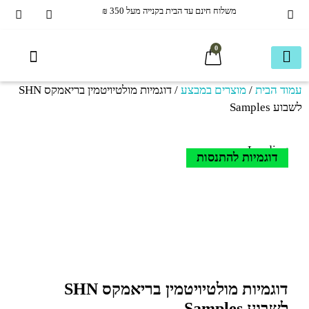
משלוח חינם עד הבית בקנייה מעל 350 ₪
0
עמוד הבית
/
מוצרים במבצע
/ דוגמיות מולטיויטמין בריאמקס SHN
איכות חיים
עמוד חנות ראשי
בריאמקס תוספי תזונה
40+ ומעבר
הכל לשיער
מוצרים ותוספים משלימים
חבילות משתלמות
כשר בדץ KOSHER
ספריית מידע
עמוד חנות ראשי
לשבוע Samples
Loading...
דוגמיות להתנסות
דוגמיות מולטיויטמין בריאמקס SHN
לשבוע Samples