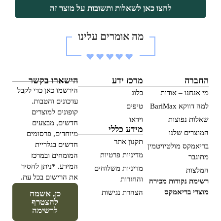
לחצו כאן לשאלות ותשובות על מוצר זה
מה אומרים עלינו
♥︎♥︎♥︎♥︎♥︎
החברה
מרכז ידע
הישארו בקשר
הירשמו כאן כדי לקבל
מי אנחנו – אודות
בלוג
עדכונים והטבות.
למה דווקא BariMax
טיפים
קופונים למוצרים
שאלות נפוצות
וידאו
חדשים, מבצעים
מידע כללי
המוצרים שלנו
מיוחדים, פרסומים
תקנון אתר
חדשים בגלריית
בריאמקס מולטיויטמין
מדיניות פרטיות
המומחים ובמרכז
מתוגבר
המידע. *ניתן להסיר
מדיניות משלוחים
המלצות
את הרישום בכל עת.
והחזרות
רשימת נקודות מכירה
מוצרי בריאמקס
הצהרת נגישות
כן, אשמח
להצטרף
לרשימה