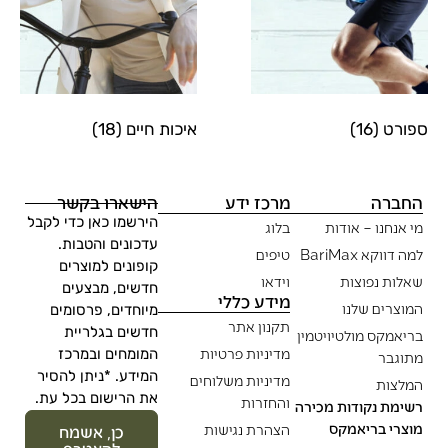
ספורט
(16)
איכות חיים
(18)
החברה
מרכז ידע
הישארו בקשר
הירשמו כאן כדי לקבל
מי אנחנו – אודות
בלוג
עדכונים והטבות.
למה דווקא BariMax
טיפים
קופונים למוצרים
שאלות נפוצות
וידאו
חדשים, מבצעים
מידע כללי
המוצרים שלנו
מיוחדים, פרסומים
תקנון אתר
חדשים בגלריית
בריאמקס מולטיויטמין
מדיניות פרטיות
המומחים ובמרכז
מתוגבר
המידע. *ניתן להסיר
מדיניות משלוחים
המלצות
את הרישום בכל עת.
והחזרות
רשימת נקודות מכירה
מוצרי בריאמקס
הצהרת נגישות
כן, אשמח