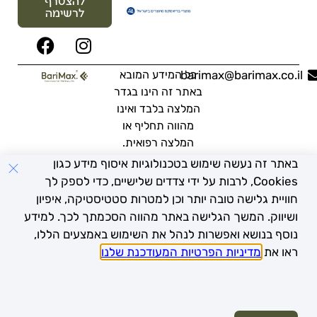
להצטרף
לרשימה
barimax@barimax.co.il
כל המידע המובא
באתר זה הינו בגדר
המלצה בלבד ואינו
מהווה תחליף או
המלצה רפואית.
מומלץ להתייעץ עם
באתר זה נעשה שימוש בטכנולוגיות איסוף מידע כגון
רופא בכל מקרה
Cookies, לרבות על ידי צדדים שלישיים, כדי לספק לך
פרטי.
חוויית גלישה טובה יותר וכן למטרות סטטיסטיקה, איפיון
ושיווק. המשך הגלישה באתר מהווה הסכמתך לכך. למידע
נוסף בנושא ואפשרות לנהל את השימוש באמצעים הללו,
ראו את
מדיניות הפרטיות המעודכנת שלנו
.
© כל הזכויות שמורות לחב' נובוקוגיטו בע"מ
עיצוב ובנייה: זמיר גומא - הסטודיו