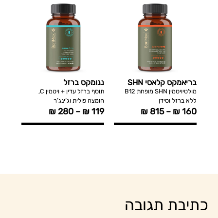
בריאמקס קלאסי SHN
ננומקס ברזל
קלצי
מתיק
מולטיויטמין SHN מופחת B12
תוסף ברזל עדין + ויטמין C,
ללא ברזל וסידן
חומצה פולית וג’ינג’ר
3 ,K2
₪
280
–
₪
119
₪
815
–
₪
160
149
כתיבת תגובה