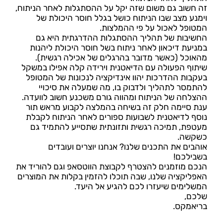
זה חשוב גם משום שזה יקל על ההסתגלות לאחר הניתוח,
וימנע מצב שבו הניתוח כושל בגלל חוסר היכולת של
המטופל לאכול על פי ההמלצות.
החשיבות של תהליך ההסתגלות ההדרגתית היא גם
במניעת דיכאון לאחר ניתוח בשל חוסר היכולת ליהנות
מהאוכל (כאשר מדובר בהרגלים של אכילה רגשית).
שיתוף הפעולה עם הדיאטנית וירידה קלה אפילו במשקל
בעקבות ההדרכות יהוו אינדיקציה לנכונות של המטופל
להתמסר לתהליך ולדבוק בו, מה שמעלה את סיכויי
ההצלחה של הניתוח ומהווה גורם משכנע חשוב לוועדה.
ענת סיימה חלק זה בשיחה בהמלצה לקבוע מראש תור
נוסף לדיאטנית לשבועות ספורים לאחר הניתוח לקבלת
מעטפת, תמיכה רגשית ותזונתית שתסייע להתמיד גם
כשקשה.
אוהבים את התכנים שלנו? אנחנו יוצרים ועובדים
בשבילכם!
הנכם מוזמנים להצטרף לקבוצת הווטסאפ וגם להוריד את
האפליקציה שלנו, שבה תוכלו להזמין בקלות את המוצרים
המשלימים שיעזרו לכם להגיע אל היעד.
שלכם,
בריאמקס.