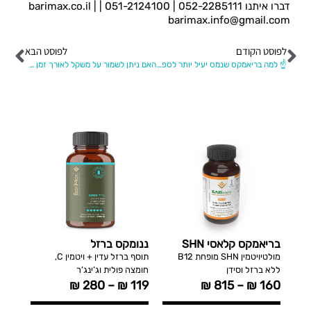
דברו איתנו 052-2285111 | 051-2124100 | barimax.co.il |
barimax.info@gmail.com
לפוסט הקודם
לפוסט הבא
☝️ למה בריאמקס שנמס יעיל יותר לספיגה.
האם ניתן לשמור על משקל לאורך זמן אחרי ניתוח קיצר קיבה
בריאמקס קלאסי SHN
ננומקס ברזל
קלצי
מתיק
מולטיויטמין SHN מופחת B12
תוסף ברזל עדין + ויטמין C,
ללא ברזל וסידן
חומצה פולית וג’ינג’ר
3 ,K2
₪
280
–
₪
119
₪
815
–
₪
160
149