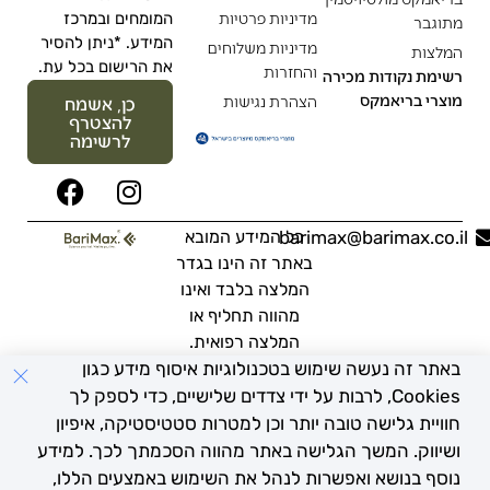
מדיניות פרטיות
המומחים ובמרכז
מתוגבר
המידע. *ניתן להסיר
מדיניות משלוחים
המלצות
את הרישום בכל עת.
והחזרות
רשימת נקודות מכירה
מוצרי בריאמקס
הצהרת נגישות
כן, אשמח
להצטרף
לרשימה
barimax@barimax.co.il
כל המידע המובא
באתר זה הינו בגדר
המלצה בלבד ואינו
מהווה תחליף או
המלצה רפואית.
באתר זה נעשה שימוש בטכנולוגיות איסוף מידע כגון
מומלץ להתייעץ עם
רופא בכל מקרה
Cookies, לרבות על ידי צדדים שלישיים, כדי לספק לך
פרטי.
חוויית גלישה טובה יותר וכן למטרות סטטיסטיקה, איפיון
ושיווק. המשך הגלישה באתר מהווה הסכמתך לכך. למידע
נוסף בנושא ואפשרות לנהל את השימוש באמצעים הללו,