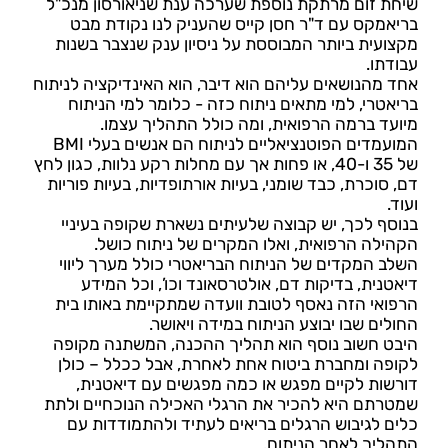
שיחת זום מרתקת נוספת שערכה ענת שניאורסון מנכ"ל
בריאמקס עם ד"ר חסן קייס שהעניק לנו נקודת מבט
מקצועית ביותר המבוססת על ניסיון ענק שנצבר בשנות
עבודתו.
אחד מהנושאים עליהם הוא דיבר, הוא האינדיקציה לניתוח
בריאטרי, למי מתאים ניתוח כזה - כלומר למי הניתוח
מיועד ברמה הרפואית, ומה כולל התהליך עצמו.
המועמדים הפוטנציאליים לניתוח הם אנשים בעלי BMI
של 35 ו-40, או פחות אך עם מחלות רקע נלוות, כגון לחץ
דם, סוכרת, כבד שומני, בעיות אורתופדיות, בעיות פוריות
ועוד.
בנוסף לכך, יש קבוצה שלעיתים נשארת שקופה בעיניי
הקהילה הרפואית, ואלו המקרים של ניתוח כושל.
השלב המקדים של הניתוח הבריאטרי כולל מערך ליווי
דיאטנית, בדיקות דם, אולטרסאונד וכו’, וכל המידע
הרפואי הזה נאסף לטובת וועדה שמתקיימת באותו בית
החולים שבו יבוצע הניתוח במידה ויאושר.
היבט חשוב נוסף הוא תהליך ההכנה, המשתנה מקופה
לקופה ומחברת ביטוח אחת לאחרת, אבל ככלל – כולן
דורשות לקיים מפגש או כמה מפגשים עם דיאטנית,
שמטרתם היא להכיר את הרגלי האכילה הנוכחיים ולתת
כלים לגיבוש הרגלים בריאים לעתיד ולהתמודדות עם
התהליך לאחר הניתוח.