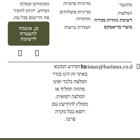
מדיניות פרטיות
המומחים ובמרכז
מתוגבר
המידע. *ניתן להסיר
מדיניות משלוחים
המלצות
את הרישום בכל עת.
והחזרות
רשימת נקודות מכירה
מוצרי בריאמקס
הצהרת נגישות
כן, אשמח
להצטרף
לרשימה
barimax@barimax.co.il
כל המידע המובא
באתר זה הינו בגדר
המלצה בלבד ואינו
מהווה תחליף או
המלצה רפואית.
מומלץ להתייעץ עם
רופא בכל מקרה
פרטי.