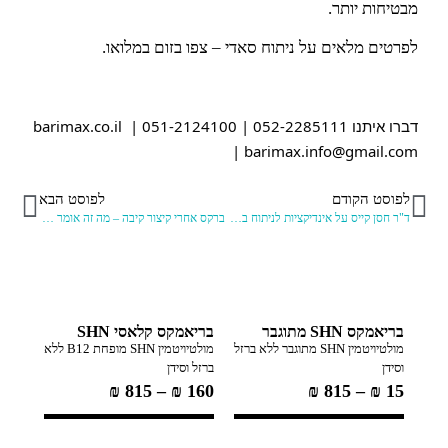
מבטיחות יותר.
לפרטים מלאים על ניתוח סאדי – צפו בזום במלואו.
דברו איתנו 052-2285111 | 051-2124100 | barimax.co.il 
| barimax.info@gmail.com
לפוסט הקודם
לפוסט הבא
ד"ר חסן קייס על אינדיקציות לניתוח בריאטרי ותהליך ההכנה לקראתו
ברקס אחרי קיצור קיבה – מה זה אומר ומתי אני אמור/ה להרגיש אותו
בריאמקס SHN מתוגבר
בריאמקס קלאסי SHN
מולטיויטמין SHN מתוגבר ללא ברזל
מולטיויטמין SHN מופחת B12 ללא
וסידן
ברזל וסידן
₪
815
–
₪
160
₪
815
–
₪
15