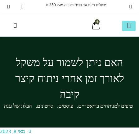
משלוח חינם עד הבית בקנייה מעל 350 ₪
0
איכות חיים
עמוד חנות ראשי
בריאמקס תוספי תזונה
40+ ומעבר
הכל לשיער
מוצרים ותוספים משלימים
חבילות משתלמות
כשר בדץ KOSHER
ספריית מידע
עמוד חנות ראשי
האם ניתן לשמור על משקל
לאורך זמן אחרי ניתוח קיצר
קיבה
טיפים למנותחים בריאטריים
,
פוסטים
,
סרטונים
,
הבלוג של ענת
מאי 8, 2023