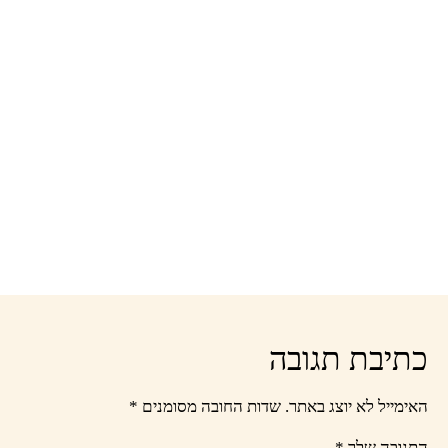
ננומק
פולית ו
119
כתיבת תגובה
האימייל לא יוצג באתר.
שדות החובה מסומנים
*
התגובה שלך
*