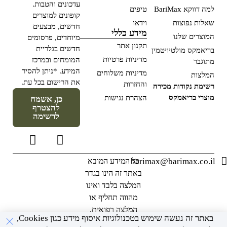
עדכונים והטבות.
למה דווקא BariMax
טיפים
קופונים למוצרים
שאלות נפוצות
וידאו
חדשים, מבצעים
מידע כללי
המוצרים שלנו
מיוחדים, פרסומים
תקנון אתר
חדשים בגלריית
בריאמקס מולטיויטמין
מדיניות פרטיות
המומחים ובמרכז
מתוגבר
המידע. *ניתן להסיר
מדיניות משלוחים
המלצות
את הרישום בכל עת.
והחזרות
רשימת נקודות מכירה
מוצרי בריאמקס
הצהרת נגישות
כן, אשמח
להצטרף
לרשימה
barimax@barimax.co.il
כל המידע המובא
באתר זה הינו בגדר
המלצה בלבד ואינו
מהווה תחליף או
המלצה רפואית.
באתר זה נעשה שימוש בטכנולוגיות איסוף מידע כגון Cookies,
מומלץ להתייעץ עם