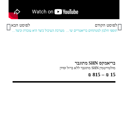
לפוסט הקודם
לפוסט הבא
תוספי חלבון למנותחים בריאטריים שימו לב
מערכת העיכול כיצד היא עובדת וכיצד היא משתנה בעקבות ניתוח קיצור קיבה
בריאמקס SHN מתוגבר
בריאמ
מולטיויטמין SHN מתוגבר ללא ברזל וסידן
מולטיויטמין SHN מופח
160
₪
815
–
₪
15