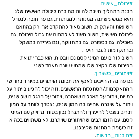
#יכולת_אישית
.
הבנת התהליך חייבת להיות מחוברת ליכולת האישית שלנו
והיא ממש משתנה ממנותח למנותחת, גם פה חובה לנטרל
השוואות והעתקות, חשוב מאוד להתקדם אך ורק בהתאם
ליכולת האישית, חשוב מאוד לא למתוח את גבול היכולת, גם
באכילה, גם בספורט, גם בתחזוקה, וגם בירידה במשקל
ובהתקדמות לעבר היעד.
חשוב לזרום עם המיני קסם נכון ובטוח, הוא כבר יתן את
הפירות שלו בקצב שלו שממש שונה מאחד לשני.
#ויתורים_כשצריך
.
גם פה נהיה חייבים לאמץ את תכונת הויתורים במיוחד בחודשי
ההתאקלמות/הסתגלות הראשונים, וזה יכול להגיע בויתור על
כמויות, ויתור על מאכלים שאהבנו, ויתור על הרגלים של שנים,
ויתור על שיגרה שחיינו בה המון שנים, נצטרך לוותר על המון
דברים בשביל להיערך ולהתנהל נכון בטוח ומדוייק עם המיני
קסם. עם הזמן תבינו שהויתורים שויתרנו, לא משתווים בכהוא
זה לעומת המתנות שקיבלנו..!
#תובנות_חדשות
.