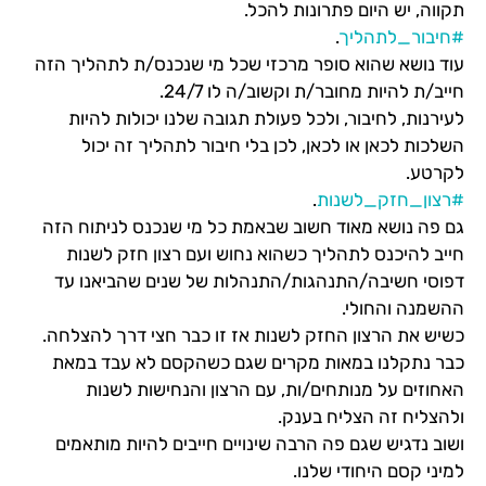
תקווה, יש היום פתרונות להכל.
#חיבור_לתהליך
.
עוד נושא שהוא סופר מרכזי שכל מי שנכנס/ת לתהליך הזה
חייב/ת להיות מחובר/ת וקשוב/ה לו 24/7.
לעירנות, לחיבור, ולכל פעולת תגובה שלנו יכולות להיות
השלכות לכאן או לכאן, לכן בלי חיבור לתהליך זה יכול
לקרטע.
#רצון_חזק_לשנות
.
גם פה נושא מאוד חשוב שבאמת כל מי שנכנס לניתוח הזה
חייב להיכנס לתהליך כשהוא נחוש ועם רצון חזק לשנות
דפוסי חשיבה/התנהגות/התנהלות של שנים שהביאנו עד
ההשמנה והחולי.
כשיש את הרצון החזק לשנות אז זו כבר חצי דרך להצלחה.
כבר נתקלנו במאות מקרים שגם כשהקסם לא עבד במאת
האחוזים על מנותחים/ות, עם הרצון והנחישות לשנות
ולהצליח זה הצליח בענק.
ושוב נדגיש שגם פה הרבה שינויים חייבים להיות מותאמים
למיני קסם היחודי שלנו.