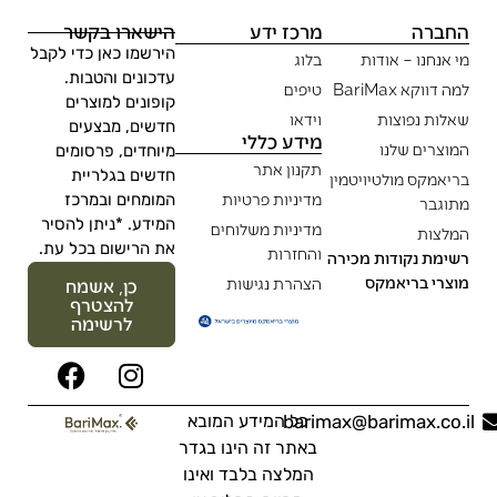
החברה
מרכז ידע
הישארו בקשר
הירשמו כאן כדי לקבל
מי אנחנו – אודות
בלוג
עדכונים והטבות.
למה דווקא BariMax
טיפים
קופונים למוצרים
שאלות נפוצות
וידאו
חדשים, מבצעים
מידע כללי
המוצרים שלנו
מיוחדים, פרסומים
תקנון אתר
חדשים בגלריית
בריאמקס מולטיויטמין
מדיניות פרטיות
המומחים ובמרכז
מתוגבר
המידע. *ניתן להסיר
מדיניות משלוחים
המלצות
את הרישום בכל עת.
והחזרות
רשימת נקודות מכירה
מוצרי בריאמקס
הצהרת נגישות
כן, אשמח
להצטרף
לרשימה
barimax@barimax.co.il
כל המידע המובא
באתר זה הינו בגדר
המלצה בלבד ואינו