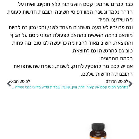
כבר למדנו שהמיני קסם הוא ניתוח ללא חוקים, ואיתו על
הדרך נלמד ונשנה המון דפוסי חשיבה ותובנות חדשות לעומת
מה שידענו תמיד.
וגם פה יהיו לא מעט משתנים מאחד לשני, והכי נכון זה להיות
מותאם ברמה האישית בהתאם לפעולת המיני קסם על הגוף
והתוצאה, חשוב מאוד להבין מה כן יעשה לנו טוב ומה פחות
טוב גם להרגשה וגם לתוצאה.
חכמת ההמונים:
אם יש לכם מה להוסיף, לחזק, לשנות, נשמח שתשתפו את
התובנות החדשות שלכם.
לפוסט הקודם
לפוסט הבא
בתהליך המיני קסם אין קיצורי דרך, ואין עיגולי פינות, מי שינסה להתחכם/לקצר/לעגל, ישלם מהר ובמזומן.
שיער: עובדות ומדע בדיוני לגבי נשירה והתחדשות של שיער