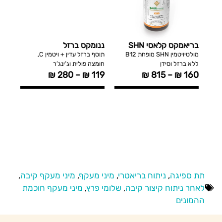
בריאמקס קלאסי SHN
ננומקס ברזל
קלצי
מתיק
מולטיויטמין SHN מופחת B12
תוסף ברזל עדין + ויטמין C,
ללא ברזל וסידן
חומצה פולית וג’ינג’ר
3 ,K2
₪
280
–
₪
119
₪
815
–
₪
160
149
תת ספיגה
,
ניתוח בריאטרי
,
מיני מעקף
,
מיני מעקף קיבה
,
לאחר ניתוח קיצור קיבה
,
שלומי פרץ
,
מיני מעקף חוכמת
ההמונים