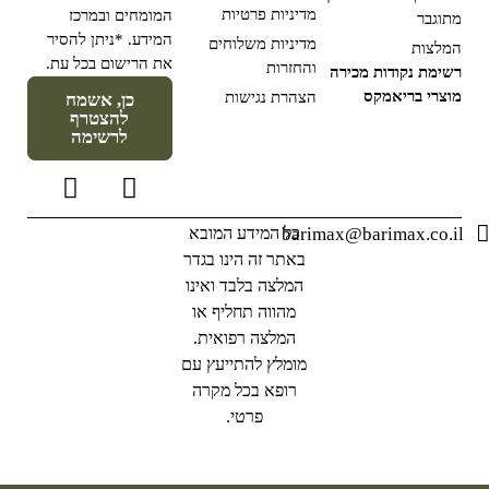
מדיניות פרטיות
המומחים ובמרכז
מתוגבר
המידע. *ניתן להסיר
מדיניות משלוחים
המלצות
את הרישום בכל עת.
והחזרות
רשימת נקודות מכירה
מוצרי בריאמקס
הצהרת נגישות
כן, אשמח
להצטרף
לרשימה
barimax@barimax.co.il
כל המידע המובא
באתר זה הינו בגדר
המלצה בלבד ואינו
מהווה תחליף או
המלצה רפואית.
מומלץ להתייעץ עם
רופא בכל מקרה
פרטי.