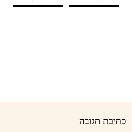
ננומק
פולית ו
119
כתיבת תגובה