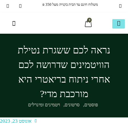
משלוח חינם עד הבית בקנייה מעל 350 ₪
0
איכות חיים
עמוד חנות ראשי
בריאמקס תוספי תזונה
40+ ומעבר
הכל לשיער
מוצרים ותוספים משלימים
חבילות משתלמות
כשר בדץ KOSHER
ספריית מידע
עמוד חנות ראשי
נראה לכם ששגרת נטילת
הוויטמינים שדרושה לכם
אחרי ניתוח בריאטרי היא
מורכבת מדי?
פוסטים
,
סרטונים
,
ויטמינים ומינרלים
אוגוסט 23, 2023