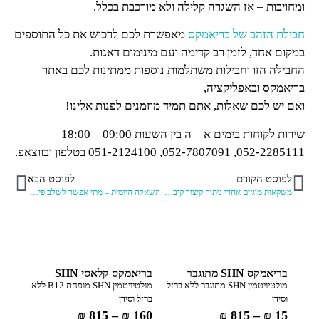
ומחויבות – אז השגרה קלילה ולא מורכבת בכלל.
חבילת הזהב של בריאמקס
מאפשרת לכם לרכוש את כל התוספים
במקום אחד, לזמן רב קדימה ועם מינימום דאגות.
החבילה הזו וחבילות משתלמות נוספות ממתינות לכם באתר
בריאמקס ובאפליקציה,
ואם יש לכם שאלות, אתם תמיד מוזמנים לפנות אלינו!
שירות לקוחות בימים א – ה בין השעות 09:00 – 18:00
052-2285111, 052-7807091, 051-2124100 בטלפון ובווצאפ.
לפוסט הקודם
לפוסט הבא
משקאות מוגזים אחרי ניתוח קיצור קיבה – מותר? אסור?
השאלה היומית – מתי אפשר לשלב פירות סיביים אננס מנגו
בריאמקס SHN מתוגבר
בריאמקס קלאסי SHN
מולטיויטמין SHN מתוגבר ללא ברזל
מולטיויטמין SHN מופחת B12 ללא
וסידן
ברזל וסידן
₪
815
–
₪
160
₪
815
–
₪
15