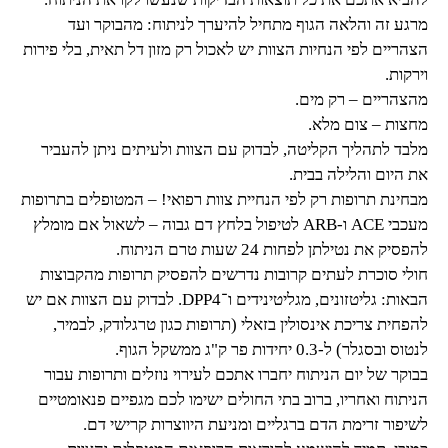
מרגע זה והלאה הגוף מתחיל להיערך לניתוח: מהבוקר ועד
הצהריים לפי הנחיות הצוות יש לאכול רק מזון דל תאית, בלי פירות
וירקות.
מהצהריים – רק מים.
מחצות – צום מלא.
מלבד לתהליך הקליטה, לבדוק עם הצוות ולעיתים ניתן להעביר
את היום והלילה בבית.
מבחינת תרופות רק לפי הנחיית צוות רפואי! – המטופלים בתרופות
מעכבי ACE ו-ARB לטיפול בלחץ דם גבוה – לשאול אם מומלץ
להפסיק את נטילתן לפחות 24 שעות טרם הניתוח.
חולי סוכרת לעתים קרובות נדרשים להפסיק תרופות מהקבוצות
הבאות: גליטזונים, מגליטינידים ו־DPP4. לבדוק עם הצוות אם יש
להפחית צריכת אינסולין בזאלי (תרופות כגון טרגלודק, לבמיר,
לנטוס ובסגלר) ל-0.3 יחידות פר ק"ג ממשקל הגוף.
בבוקר של יום הניתוח יחברו אתכם לעירוי נוזלים ותרופות עבור
הניתוח ואחריו, ברוב בתי החולים ישימו לכם מגפיים פנאומטיים
לשיפור זרימת הדם ברגליים ומניעת היווצרות קרישי דם.