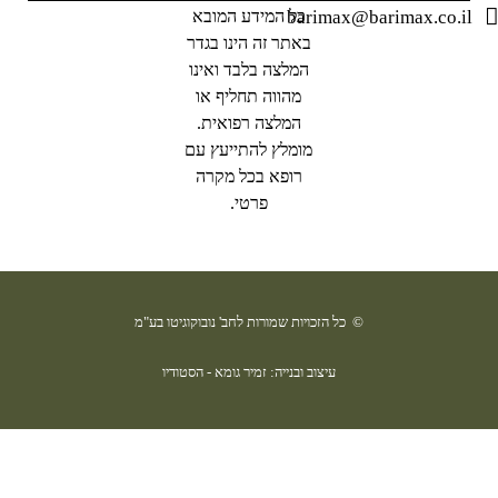
barimax@barimax.co.il
כל המידע המובא
באתר זה הינו בגדר
המלצה בלבד ואינו
מהווה תחליף או
המלצה רפואית.
מומלץ להתייעץ עם
רופא בכל מקרה
פרטי.
© כל הזכויות שמורות לחב' נובוקוגיטו בע"מ
עיצוב ובנייה: זמיר גומא - הסטודיו