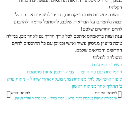
כמובן, תמיד להישמע להוראות הרופאים המטפלים והצוות
הקליני!!
תחשבו מחשבות טובות ומקדמות, תזכירו לעצמכם את התהליך
וכמה נלחמתם על הבריאות שלכם, להסתכל קדימה ולהתכונן
לחיים החדשים שלכם!
ענת וצוות בריאמקס איתכם לכל אורך הדרך גם לאחר מכן, במילה
טובה בייעוץ מניסיון עשיר ואישי וכמובן עם כל התוספים לחיים
החדשים והבריאים שלכם.
בהצלחה לכולם!
חשיבות המסגרת
התמודדות עם כח הרצון – צביה רייכמן אחות מוסמכת
סיפור אישי של ג'ולי מנותחת מיני מעקף אחרי שרוול – ניתוח פרק
ב' תהליך אחר מניתוח ראשון
לפוסט הקודם
לפוסט הבא
אי סבילות למזונות בעקבות ניתוח בריאטרי
חסור בסידן – סוגי בדיקות והליך המעקב – והיתרון של קלצימקס