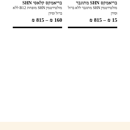
בריאמקס SHN מתוגבר
בריאמקס קלאסי SHN
מולטיויטמין SHN מתוגבר ללא ברזל
מולטיויטמין SHN מופחת B12 ללא
וסידן
ברזל וסידן
₪
815
–
₪
160
₪
815
–
₪
15
ננומק
פולית ו
119