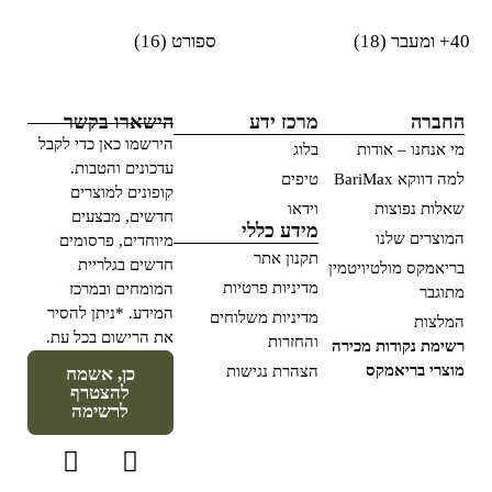
40+ ומעבר
(18)
ספורט
(16)
החברה
מרכז ידע
הישארו בקשר
הירשמו כאן כדי לקבל
מי אנחנו – אודות
בלוג
עדכונים והטבות.
למה דווקא BariMax
טיפים
קופונים למוצרים
שאלות נפוצות
וידאו
חדשים, מבצעים
מידע כללי
המוצרים שלנו
מיוחדים, פרסומים
תקנון אתר
חדשים בגלריית
בריאמקס מולטיויטמין
מדיניות פרטיות
המומחים ובמרכז
מתוגבר
המידע. *ניתן להסיר
מדיניות משלוחים
המלצות
את הרישום בכל עת.
והחזרות
רשימת נקודות מכירה
מוצרי בריאמקס
הצהרת נגישות
כן, אשמח
להצטרף
לרשימה