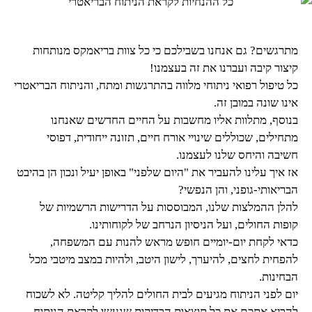
מתרגשים? גם אנחנו בשבילכם כי כל צוות בריאמקס מנותחות
קיצור קיבה ועברנו את זה בעצמנו!
כל טיפול רפואי ניתוחי מלווה בהתרגשות ומתח, והניתוח הבריאטרי
אינו שונה במובן זה.
בנוסף, מתלוות אליו מחשבות על החיים החדשים שאנחנו
מתחילים, שכוללים שינויי אורח חיים, תזונה ייחודית, דפוסי
חשיבה והיחס שלנו לעצמנו.
אז איך עלינו להעביר את "היום שלפני" באופן יעיל ונכון הן בהיבט
הבריאותי-גופני, והן הנפשי?
להלן ההמלצות שלנו, המבוססות על הדרישות הרשמיות של
קופות החולים, ועל הניסיון הנרחב של לקוחותינו.
כדאי לקחת יום-יומיים חופש מראש להנות עם המשפחה,
להפחית לחצים, להיערך, לישון היטב, ולהיות במצב מיטבי מכל
הבחינות.
יום לפני הניתוח מגיעים לבית החולים להליך קליטה. לא לשכוח
להביא אתכם את כל תוצאות הבדיקות שנעשו לקראת הניתוח.