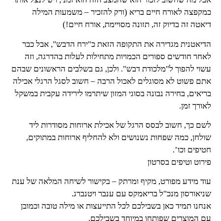
כמקפצה לאורח חיים בריא (ורק להזכיר – משמעות המילה
דיאטה זה בדיוק זה, תזונה מסויימת, אורח חיים!)
הדיאטנית מגדירה את התקופה הזאת כ"ירח הדבש", אבל כבר
לאחר חודשים ספורים הכמויות מתחילות לעלות בהדרגה, וזה
עשוי להפוך ל"מלכודת דבש". ולכן, גם בשלבים הראשונים שבהם
אתם פשוט לא מסוגלים לאכול הרבה – חשוב לסגל הרגלי אכילה
בריאים, בחירה נבונה בסוגי המזון שיתרמו לירידה עקבית במשקל
לאורך זמן.
לשם כך, חשוב לבסס הרגל של אכילת ארוחות מסודרות ליד
שולחן, כמה שפחות נשנושים ולא להחליף ארוחות במתוקים,
חטיפים וכו’.
פירוט וטיפים בסרטון
עוד מידע מפורט, מקיף ומרתק – בקישור לשיחה המלאה של ענת
שניאורסון מנכ"ל בריאמקס עם ענבר ויטנברג.
אנחנו תמיד כאן בשבילכם לכל התייעצות או מילה טובה וכמובן
עם המוצרים שפותחו במיוחד בשבילכם.