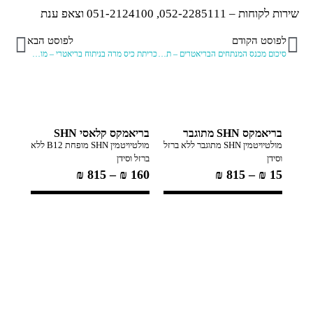
שירות לקוחות – 052-2285111, 051-2124100 וצאפ ענת
לפוסט הקודם
לפוסט הבא
סיכום מכנס המנתחים הבריאטרים – תוצאות ארוכות טווח של ניתוחים בריאטרים 27.01.23 ביה"ח איכילוב
כריתת כיס מרה בניתוח בריאטרי – מומלץ או לא?
בריאמקס SHN מתוגבר
בריאמקס קלאסי SHN
מולטיויטמין SHN מתוגבר ללא ברזל
מולטיויטמין SHN מופחת B12 ללא
וסידן
ברזל וסידן
₪
815
–
₪
160
₪
815
–
₪
15
ננומק
פולית ו
119