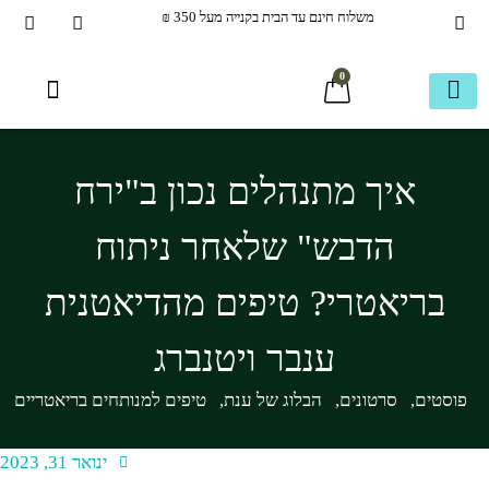
משלוח חינם עד הבית בקנייה מעל 350 ₪
0
איכות חיים
עמוד חנות ראשי
בריאמקס תוספי תזונה
40+ ומעבר
הכל לשיער
מוצרים ותוספים משלימים
חבילות משתלמות
כשר בדץ KOSHER
ספריית מידע
עמוד חנות ראשי
איך מתנהלים נכון ב"ירח
הדבש" שלאחר ניתוח
בריאטרי? טיפים מהדיאטנית
ענבר ויטנברג
פוסטים
,
סרטונים
,
הבלוג של ענת
,
טיפים למנותחים בריאטריים
ינואר 31, 2023