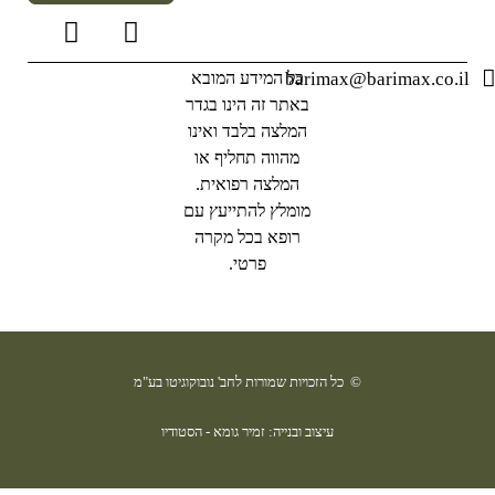
barimax@barimax.co.il
כל המידע המובא
באתר זה הינו בגדר
המלצה בלבד ואינו
מהווה תחליף או
המלצה רפואית.
מומלץ להתייעץ עם
רופא בכל מקרה
פרטי.
© כל הזכויות שמורות לחב' נובוקוגיטו בע"מ
עיצוב ובנייה: זמיר גומא - הסטודיו