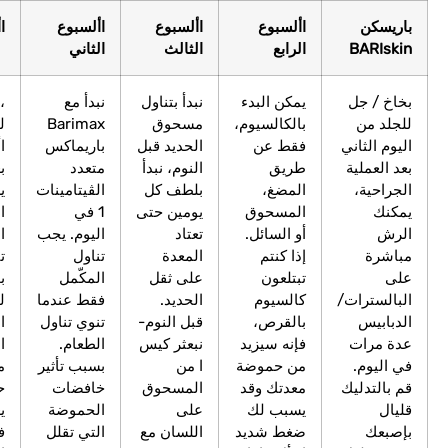
األسبوع
األسبوع
األسبوع
األسبوع األول
الرابع
الثالث
الثاني
يمكن البدء
نبدأ بتناول
نبدأ مع
، الذين خضعوا
بالكالسيوم،
مسحوق
Barimax
لجراحة ا في
فقط عن
الحديد قبل
باريماكس
األسبوع األول
طريق
النوم، نبدأ
متعدد
بعد العملية
المضغ،
بلطف كل
الڨيتامينات
يستريحون
المسحوق
يومين حتى
1 في
النتعاش
أو السائل.
تعتاد
اليوم. يجب
المعدة. يتم
إذا كنتم
المعدة
تناول
تناول أدوية
تبتلعون
على ثقل
المكّمل
بوصفة طبية
/
كالسيوم
الحديد.
فقط عندما
لتقليل
بالقرص،
قبل النوم-
تنوي تناول
الحموضة، في
فإنه سيزيد
نبعثر كيس
الطعام.
الصباح على
من حموضة
ا من
بسبب تأثير
معدة خاوية.
معدتك وقد
المسحوق
خافضات
حقن – ما
يسبب لك
على
الحموضة
يعطيه الطبيب
ضغط شديد
اللسان مع
التي تقلل
في الوصفة