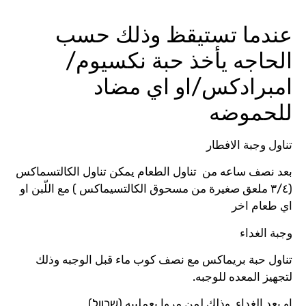
 تستيقظ وذلك حسب
 يأخذ حبة نكسيوم/
كس/او اي مضاد
ضه
لافطار
ه من تناول الطعام يمكن تناول الكالتسماكس
ق صغيرة من مسحوق الكالتسيماكس ) مع اللّبن او
ر
ريماكس مع نصف كوب ماء قبل الوجبه وذلك
ه للوجبه.
ء وذلك لمن مروا بعملييه (שרוול)