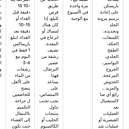
مرة واحدة
طريق
-10 15
على موقع
في األسبوع
قرص
دقيقة قبل
باريماكس
ة
مع الوجبة
للبلع. إذا
الغداء أو
اإللكتروني
كان هناك
15-10
واستمتع من
إمساك أو
دقيقة بعد
كثير من
انزعاج في
الغداء. ابتلع
المحتويات
المعدة،
باريماكس
المالئمة
نضيف
1 فقط في
للخاضعين
رشفة من
اليوم مع
للجراحة،
عصير
4-3
النصائح
البرتقال،
رشفات
والوصفات.
فهذا
من الماء
Barimax.co.il
يساعد
على األقل.
على
ينصح
االمتصاص.
للخاضعين
يجب تجنب
ل جراحة
تناول
التكميم
منتجات
باالنتقال
الحليب أو
إلى العشاء
الكالسيوم
حيث تكون