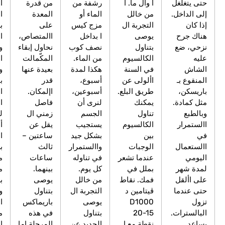
ا وأل ما. ا
رشفة من
من قدرة
الطبية حسب
من خالل
الماء أو
المعدة
التعليمات. يتم
التجربة ال
مزج كيس
على
بذل الجهد في
يوصى
ا بداخل
االمتصاص،
االنتعاش،
بتناول
نصف كوب
نحاول إبقاء
ومعرفة أنه من
الكالسيوم
من الماء.
المكّمالت
الممكن األكل
في السنة
هكذا لمدة
بعيدة عنها
والشرب
األولى عن
أسبوع،
قدر
بانتظام. تفضل
طريق البلع.
أسبوعين،
اإلمكان.
السوائل
يمكنك
لنرى أن
فاصل
الرائقة التي
تناول
الجسم
زمني ال
ليست على
الكالسيوم
يستجيب
يقل عن
أساس
بين
بشكل جيد
ساعتين –
الحليب. يوصى
الوجبات
واالستمرار
ثالث
بشوربة جيدة
عندما تشعر
في تناوله
ساعات
مطبوخة مع
بملل في
كل يوم.
بينهما.
مرقة الدجاج،
فمك. نقاط
من خالل
يوصى
بهارات وملح
ڨيتامين د
التجربة ال
بتناول
وتم تصفيتها.
D1000
يوصى
باريماكس
ادخل إلى
20-15
بتناول
في هذه
مكتبة
نقطة مع ا
الحديد عن
المرحلة إما
المعلومات