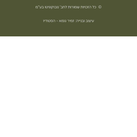
© כל הזכויות שמורות לחב' נובוקוגיטו בע"מ
עיצוב ובנייה: זמיר גומא - הסטודיו