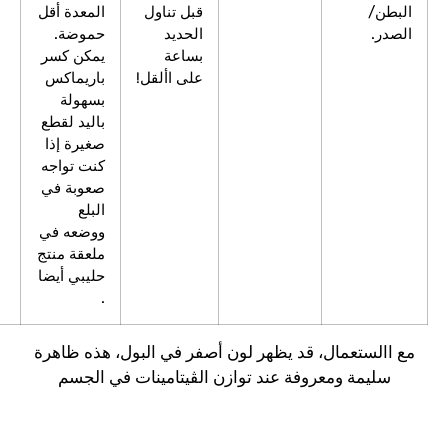
قبل تناول
المعدة أقل
الحديد
حموضة.
بساعة
يمكن كسر
على األقل!
باريماكس
بسهولة
باليد لقطع
صغيرة إذا
كنت تواجه
صعوبة في
البلع
ووضعه في
ملعقة منتج
حليبي أيضا
.
مال، قد يظهر لون أصفر في البول، هذه ظاهرة
ومعروفة عند توازن الڨيتامينات في الجسم