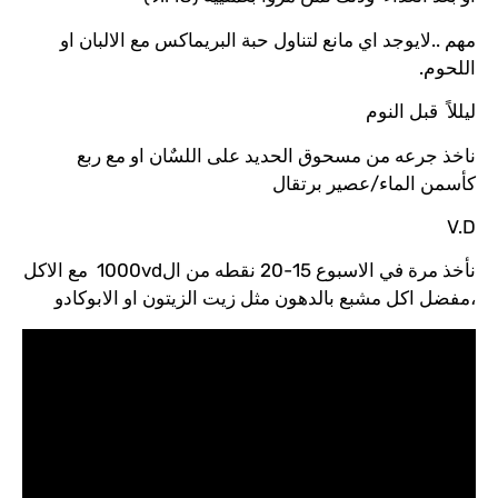
اي مانع لتناول حبة البريماكس مع الالبان او
وم
ن مسحوق الحديد على اللسٌان او مع ربع
/عصير برتقال
نأخذ مرة في الاسبوع 15-20 نقطه من ال1000vd مع الاكل
بع بالدهون مثل زيت الزيتون او الابوكادو