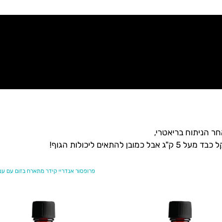
ים ליכולות הגוף!
פרופסור אנדריי קידר מתארח בזום עם ענ