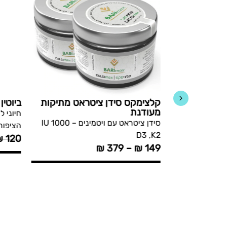
קלצימקס סידן ציטראט מתיקות
ביוטין B7 נוזל
מעודנת
תוסף ברזל עדין + ויטמין C, חומצה
חיוני 
סידן ציטראט עם ויטמינים IU 1000 –
הציפורנ
D3 ,K2
₪
120
₪
379
–
₪
149