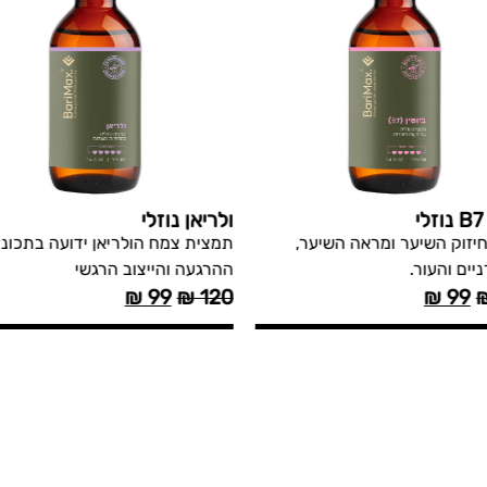
י
ולריאן נוזלי
לחיזוק השיער ומראה השיער,
תמצית צמח הולריאן ידועה בתכונו
יים והעור.
ההרגעה והייצוב הרגשי
₪
99
₪
120
₪
99