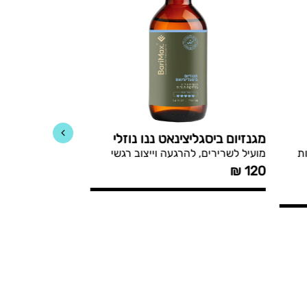
מגנזיום ביסגליצינאט ננו נוזלי
בריאסקין תרסי
ת
מועיל לשרירים, להרגעה וייצוב רגשי
העזרה הראשונה ו
₪
240
–
₪
89
₪
120