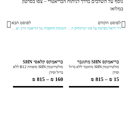
נוסף על השלבים בדרך לניתוח הבריאטרי – צפו בסרטון
במלואו
לפוסט הקודם
לפוסט הבא
דר' רזיאל מפרטת על סוגי הניתוחים הבריאטריים הקיימים בתחום
חשיבות ההקפדה על הדיאטה הרב -שלבית לאחר ניתוח קיצור קיבה – פרופ' דוד גויטיין מתראיין
בריאמקס SHN מתוגבר
בריאמקס קלאסי SHN
מולטיויטמין SHN מתוגבר ללא ברזל
מולטיויטמין SHN מופחת B12 ללא
וסידן
ברזל וסידן
₪
815
–
₪
160
₪
815
–
₪
15
ננומק
פולית ו
119