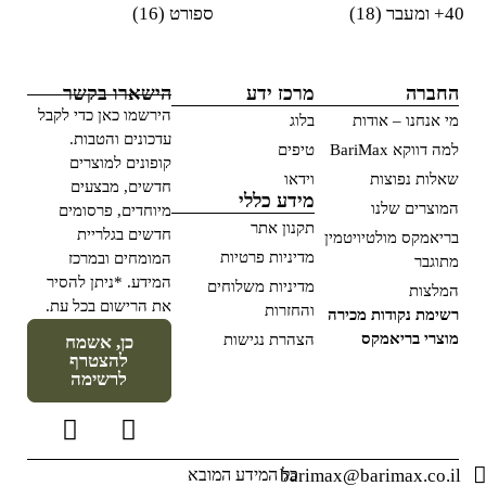
40+ ומעבר
(18)
ספורט
(16)
החברה
מרכז ידע
הישארו בקשר
הירשמו כאן כדי לקבל
מי אנחנו – אודות
בלוג
עדכונים והטבות.
למה דווקא BariMax
טיפים
קופונים למוצרים
שאלות נפוצות
וידאו
חדשים, מבצעים
מידע כללי
המוצרים שלנו
מיוחדים, פרסומים
תקנון אתר
חדשים בגלריית
בריאמקס מולטיויטמין
מדיניות פרטיות
המומחים ובמרכז
מתוגבר
המידע. *ניתן להסיר
מדיניות משלוחים
המלצות
את הרישום בכל עת.
והחזרות
רשימת נקודות מכירה
מוצרי בריאמקס
הצהרת נגישות
כן, אשמח
להצטרף
לרשימה
barimax@barimax.co.il
כל המידע המובא