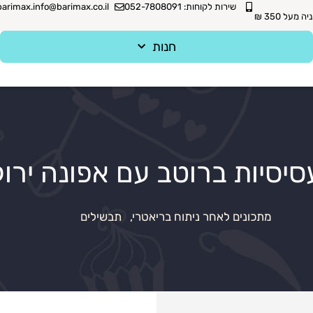
שירות לקוחות: 052-7808091
barimax.info@barimax.co.il
מעל 350 ₪
חנות
סיסיות ברוטב עם אפונה ירו
מתכונים לאחר ניתוח בריאטרי
,
תבשילים