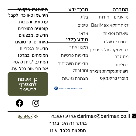
החברה
מרכז ידע
הישארו בקשר
הירשמו כאן כדי לקבל
מי אנחנו – אודות
בלוג
עדכונים והטבות.
למה דווקא BariMax
טיפים
קופונים למוצרים
שאלות נפוצות
וידאו
חדשים, מבצעים
מידע כללי
המוצרים שלנו
מיוחדים, פרסומים
תקנון אתר
חדשים בגלריית
בריאמקס מולטיויטמין
מדיניות פרטיות
המומחים ובמרכז
מתוגבר
המידע. *ניתן להסיר
מדיניות משלוחים
המלצות
את הרישום בכל עת.
והחזרות
רשימת נקודות מכירה
מוצרי בריאמקס
הצהרת נגישות
כן, אשמח
להצטרף
לרשימה
barimax@barimax.co.il
כל המידע המובא
באתר זה הינו בגדר
המלצה בלבד ואינו