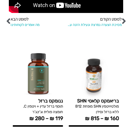
לפוסט הקודם
לפוסט הבא
מסיכת הצערה נמרצת ונעילת הזנה עמוקה של בריאה מחזקת את העור Rejuvenation
מה אומרים לקוחותינו
בריאמקס קלאסי SHN
ננומקס ברזל
קלצי
מתיק
מולטיויטמין SHN מופחת B12
תוסף ברזל עדין + ויטמין C,
ללא ברזל וסידן
חומצה פולית וג’ינג’ר
3 ,K2
₪
280
–
₪
119
₪
815
–
₪
160
149