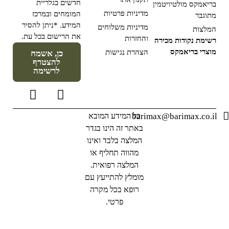
חדשים בגלריית
בריאמקס מולטיויטמין
מדיניות פרטיות
המומחים ובמרכז
מתוגבר
המידע. *ניתן להסיר
מדיניות משלוחים
המלצות
את הרישום בכל עת.
והחזרות
רשימת נקודות מכירה
מוצרי בריאמקס
הצהרת נגישות
כן, אשמח
להצטרף
לרשימה
barimax@barimax.co.il
כל המידע המובא
באתר זה הינו בגדר
המלצה בלבד ואינו
מהווה תחליף או
המלצה רפואית.
מומלץ להתייעץ עם
רופא בכל מקרה
פרטי.