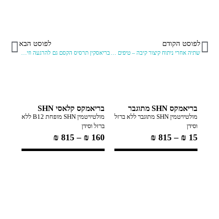
לפוסט הקודם
לפוסט הבא
שתיה אחרי ניתוח קיצור קיבה – טיפים למנותחים בריאטריים
בריאסקין תרסיס הקסם גם להרגעה וזירוז החלמה מטחורים ופיסורה
בריאמקס SHN מתוגבר
בריאמקס קלאסי SHN
מולטיויטמין SHN מתוגבר ללא ברזל
מולטיויטמין SHN מופחת B12 ללא
וסידן
ברזל וסידן
₪
815
–
₪
160
₪
815
–
₪
15
ננומק
פולית ו
119