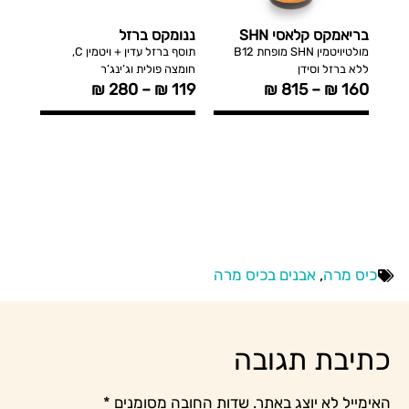
ננומקס ברזל
קלצימקס סידן ציטראט
מתיקות מעודנת
מולטיויטמין SHN מופחת B12
תוסף ברזל עדין + ויטמין C,
סידן ציטראט עם ויטמינים IU
חומצה פולית וג’ינג’ר
1000 – D3 ,K2
₪
280
–
₪
119
₪
379
–
₪
149
יס מרה
ה
.
שדות החובה מסומנים
*