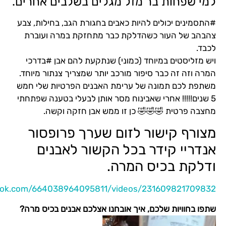
מזל מגלים בשלבים אחרים.
יות כאבים בחגורת הגב, בחילות, צבע
דלקת כבר מתחזקת במרה ועוברת
 (כמוני) שנתקעת להם אבן #בדרכי
ור מורכב יותר שמצריך צנתור מיוחד.
ל ערימת האבנים הפרטיות שלי חמש
אבינוח מסר אותן לבעלי בטענה שפתחתי
 כן זו ממש אבן חזקה וקשה.
 לזום שערך פרופסור
בכל הקשור לאבנים
המרה.
https://www.facebook.com/664038964095811/videos
איך אובחנו אצלכם אבנים בכיס מרה?