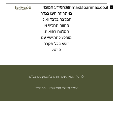
bar
כל המידע המובא
באתר זה הינו בגדר
המלצה בלבד ואינו
מהווה תחליף או
המלצה רפואית.
מומלץ להתייעץ עם
רופא בכל מקרה
פרטי.
יות שמורות לחב' נובוקוגיטו בע"מ
ב ובנייה: זמיר גומא - הסטודיו