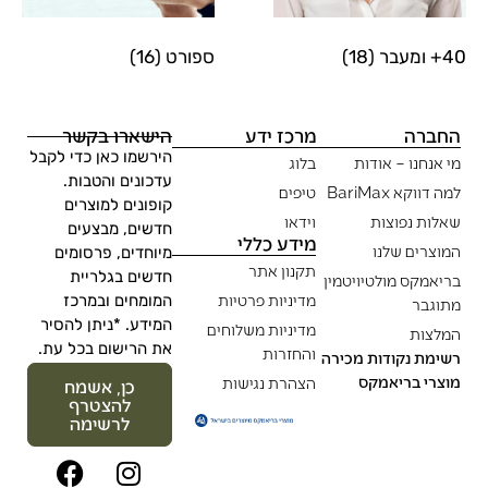
ספורט
(16)
רכז ידע
הישארו בקשר
הירשמו כאן כדי לקבל
לוג
עדכונים והטבות.
יפים
קופונים למוצרים
ידאו
חדשים, מבצעים
ידע כללי
מיוחדים, פרסומים
קנון אתר
חדשים בגלריית
דיניות פרטיות
המומחים ובמרכז
המידע. *ניתן להסיר
דיניות משלוחים
את הרישום בכל עת.
החזרות
צהרת נגישות
כן, אשמח
להצטרף
לרשימה