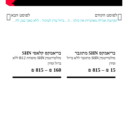
לפוסט הקודם
לפוסט הבא
הפרעות אכילה מאתגרות את כולנו – האזינו למפגש מרתק בנושא
ברזל עדין לעיכול – ללא כאבי בטן, לחיזוק הגוף ולהתמודדות עם אנמיה
בריאמקס SHN מתוגבר
בריאמקס קלאסי SHN
מולטיויטמין SHN מתוגבר ללא ברזל
מולטיויטמין SHN מופחת B12 ללא
וסידן
ברזל וסידן
₪
815
–
₪
160
₪
815
–
₪
15
ננומק
פולית ו
119