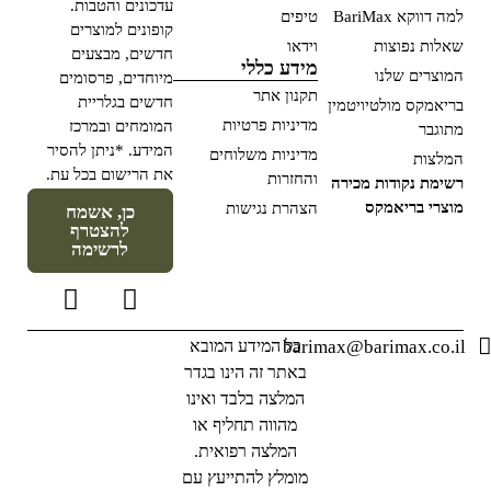
עדכונים והטבות.
למה דווקא BariMax
טיפים
קופונים למוצרים
שאלות נפוצות
וידאו
חדשים, מבצעים
מידע כללי
המוצרים שלנו
מיוחדים, פרסומים
תקנון אתר
חדשים בגלריית
בריאמקס מולטיויטמין
מדיניות פרטיות
המומחים ובמרכז
מתוגבר
המידע. *ניתן להסיר
מדיניות משלוחים
המלצות
את הרישום בכל עת.
והחזרות
רשימת נקודות מכירה
מוצרי בריאמקס
הצהרת נגישות
כן, אשמח
להצטרף
לרשימה
barimax@barimax.co.il
כל המידע המובא
באתר זה הינו בגדר
המלצה בלבד ואינו
מהווה תחליף או
המלצה רפואית.
מומלץ להתייעץ עם