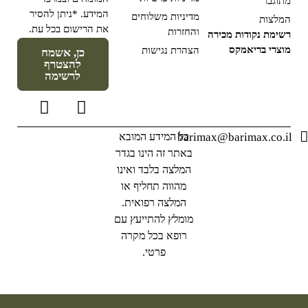
מתוגבר
המידע. *ניתן להסיר
מדיניות משלוחים
המלצות
את הרישום בכל עת.
והחזרות
רשימת נקודות מכירה
מוצרי בריאמקס
הצהרת נגישות
כן, אשמח
להצטרף
לרשימה
barimax@barimax.co.il
כל המידע המובא
באתר זה הינו בגדר
המלצה בלבד ואינו
מהווה תחליף או
המלצה רפואית.
מומלץ להתייעץ עם
רופא בכל מקרה
פרטי.