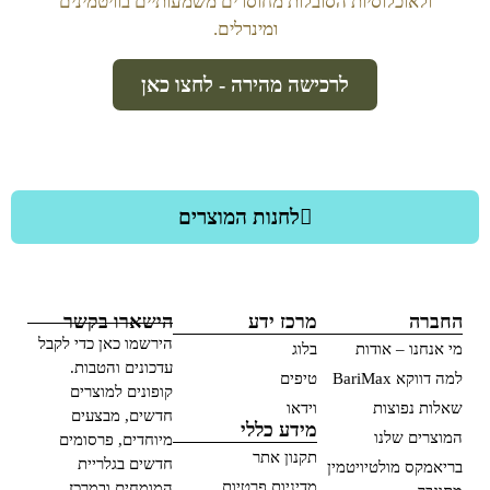
ולאוכלוסיות הסובלות מחוסרים משמעותיים בוויטמינים
ומינרלים.
לרכישה מהירה - לחצו כאן
לחנות המוצרים
החברה
מרכז ידע
הישארו בקשר
הירשמו כאן כדי לקבל
מי אנחנו – אודות
בלוג
עדכונים והטבות.
למה דווקא BariMax
טיפים
קופונים למוצרים
שאלות נפוצות
וידאו
חדשים, מבצעים
מידע כללי
המוצרים שלנו
מיוחדים, פרסומים
תקנון אתר
חדשים בגלריית
בריאמקס מולטיויטמין
מדיניות פרטיות
המומחים ובמרכז