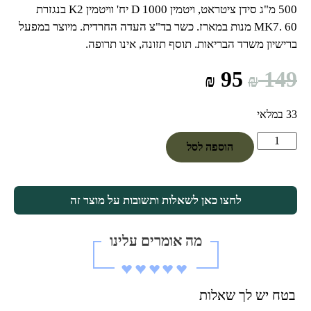
500 מ"ג סידן ציטראט, ויטמין D 1000 יח' וויטמין K2 בנגזרת
MK7. 60 מנות במארז. כשר בד"צ העדה החרדית. מיוצר במפעל
ברישיון משרד הבריאות. תוסף תזונה, אינו תרופה.
95
149
₪
₪
33 במלאי
הוספה לסל
לחצו כאן לשאלות ותשובות על מוצר זה
מה אומרים עלינו
♥︎♥︎♥︎♥︎♥︎
בטח יש לך שאלות