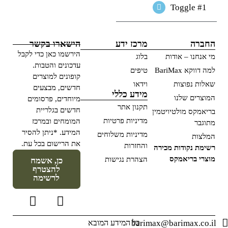
Toggle #1
החברה
מרכז ידע
הישארו בקשר
הירשמו כאן כדי לקבל
מי אנחנו – אודות
בלוג
עדכונים והטבות.
למה דווקא BariMax
טיפים
קופונים למוצרים
שאלות נפוצות
וידאו
חדשים, מבצעים
מידע כללי
המוצרים שלנו
מיוחדים, פרסומים
תקנון אתר
חדשים בגלריית
בריאמקס מולטיויטמין
מדיניות פרטיות
המומחים ובמרכז
מתוגבר
המידע. *ניתן להסיר
מדיניות משלוחים
המלצות
את הרישום בכל עת.
והחזרות
רשימת נקודות מכירה
מוצרי בריאמקס
הצהרת נגישות
כן, אשמח
להצטרף
לרשימה
barimax@barimax.co.il
כל המידע המובא