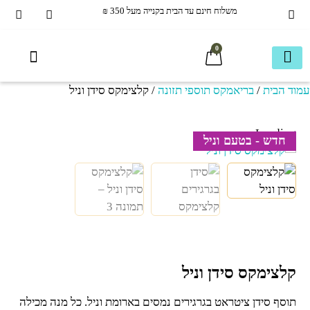
משלוח חינם עד הבית בקנייה מעל 350 ₪
0
עמוד הבית
/
בריאמקס תוספי תזונה
/ קלצימקס סידן וניל
איכות חיים
עמוד חנות ראשי
בריאמקס תוספי תזונה
40+ ומעבר
הכל לשיער
מוצרים ותוספים משלימים
חבילות משתלמות
כשר בדץ KOSHER
ספריית מידע
עמוד חנות ראשי
Loading...
חדש - בטעם וניל
קלצימקס סידן וניל
תוסף סידן ציטראט בגרגירים נמסים בארומת וניל. כל מנה מכילה