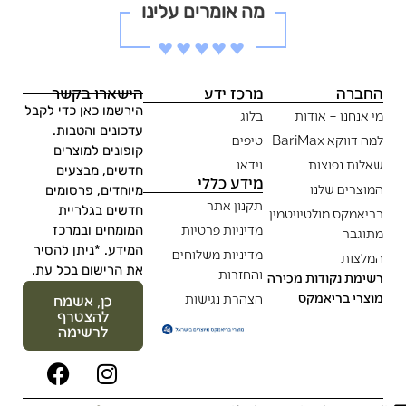
מה אומרים עלינו
♥︎♥︎♥︎♥︎♥︎
החברה
מרכז ידע
הישארו בקשר
הירשמו כאן כדי לקבל
מי אנחנו – אודות
בלוג
עדכונים והטבות.
למה דווקא BariMax
טיפים
קופונים למוצרים
שאלות נפוצות
וידאו
חדשים, מבצעים
מידע כללי
המוצרים שלנו
מיוחדים, פרסומים
תקנון אתר
חדשים בגלריית
בריאמקס מולטיויטמין
מדיניות פרטיות
המומחים ובמרכז
מתוגבר
המידע. *ניתן להסיר
מדיניות משלוחים
המלצות
את הרישום בכל עת.
והחזרות
רשימת נקודות מכירה
מוצרי בריאמקס
הצהרת נגישות
כן, אשמח
להצטרף
לרשימה