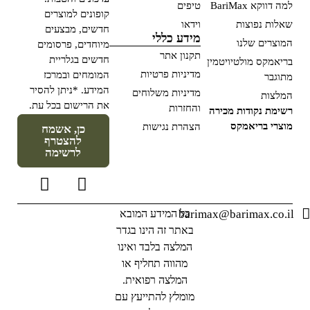
למה דווקא BariMax
טיפים
קופונים למוצרים
שאלות נפוצות
וידאו
חדשים, מבצעים
מידע כללי
המוצרים שלנו
מיוחדים, פרסומים
תקנון אתר
חדשים בגלריית
בריאמקס מולטיויטמין
מדיניות פרטיות
המומחים ובמרכז
מתוגבר
המידע. *ניתן להסיר
מדיניות משלוחים
המלצות
את הרישום בכל עת.
והחזרות
רשימת נקודות מכירה
מוצרי בריאמקס
הצהרת נגישות
כן, אשמח
להצטרף
לרשימה
barimax@barimax.co.il
כל המידע המובא
באתר זה הינו בגדר
המלצה בלבד ואינו
מהווה תחליף או
המלצה רפואית.
מומלץ להתייעץ עם