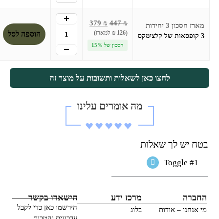
+
379
₪
447
₪
מארז חסכון 3 יחידות
(126 ₪ למארז)
הוספה לסל
3 קופסאות של קלצימקס
חסכון של 15%
-
לחצו כאן לשאלות ותשובות על מוצר זה
מה אומרים עלינו
♥︎♥︎♥︎♥︎♥︎
בטח יש לך שאלות
Toggle #1
החברה
מרכז ידע
הישארו בקשר
הירשמו כאן כדי לקבל
מי אנחנו – אודות
בלוג
עדכונים והטבות.