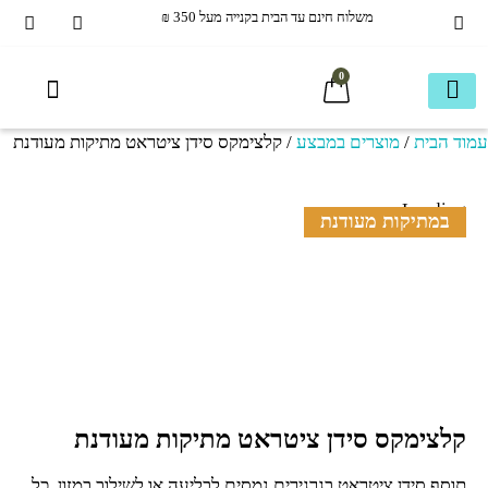
משלוח חינם עד הבית בקנייה מעל 350 ₪
0
מוד הבית
/
מוצרים במבצע
/ קלצימקס סידן ציטראט מתיקות מעודנת
איכות חיים
עמוד חנות ראשי
בריאמקס תוספי תזונה
40+ ומעבר
הכל לשיער
מוצרים ותוספים משלימים
חבילות משתלמות
כשר בדץ KOSHER
ספריית מידע
עמוד חנות ראשי
Loading...
במתיקות מעודנת
קלצימקס סידן ציטראט מתיקות מעודנת
תוסף סידן ציטראט בגרגירים נמסים לבליעה או לשילוב במזון. כל