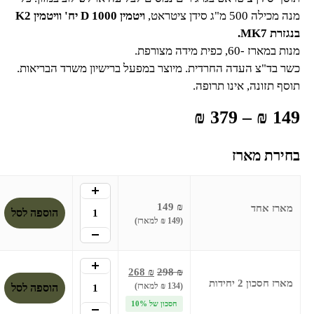
מנה מכילה 500 מ"ג סידן ציטראט,
ויטמין D 1000 יח' וויטמין K2
בנגזרת MK7.
מנות במארז -60, כפית מידה מצורפת.
כשר בד"צ העדה החרדית. מיוצר במפעל ברישיון משרד הבריאות.
תוסף תזונה, אינו תרופה.
₪
379
–
₪
149
בחירת מארז
+
149
₪
מארז אחד
הוספה לסל
(149 ₪ למארז)
-
+
268
₪
298
₪
מארז חסכון 2 יחידות
(134 ₪ למארז)
הוספה לסל
חסכון של 10%
-