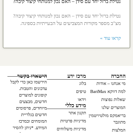
נטילת ברזל יחד עם סידן – האם נכון למנותחי קיצור קיבה?
נטילת ברזל יחד עם סידן – האם נכון למנותחי קיצור קיבה?
מצ"ב מספר מקורות המצביעים על הבעייתיות בספיגה.
קראו עוד »
החברה
מרכז ידע
הישארו בקשר
הירשמו כאן כדי לקבל
מי אנחנו – אודות
בלוג
עדכונים והטבות.
למה דווקא BariMax
טיפים
קופונים למוצרים
שאלות נפוצות
וידאו
חדשים, מבצעים
מידע כללי
המוצרים שלנו
מיוחדים, פרסומים
תקנון אתר
חדשים בגלריית
בריאמקס מולטיויטמין
מדיניות פרטיות
המומחים ובמרכז
מתוגבר
המידע. *ניתן להסיר
מדיניות משלוחים
המלצות