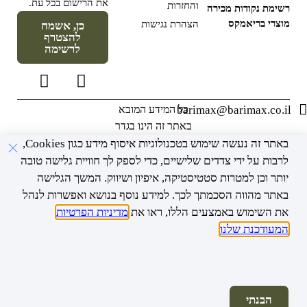
את הרישום בכל עת.
והחזרות
רשימת נקודות מכירה
מוצרי בריאמקס
הצהרת נגישות
כן, אשמח
להצטרף
לרשימה
barimax@barimax.co.il
כל המידע המובא
באתר זה הינו בגדר
המלצה בלבד ואינו
באתר זה נעשה שימוש בטכנולוגיות איסוף מידע כגון Cookies,
מהווה תחליף או
לרבות על ידי צדדים שלישיים, כדי לספק לך חוויית גלישה טובה
המלצה רפואית.
יותר וכן למטרות סטטיסטיקה, איפיון ושיווק. המשך הגלישה
מומלץ להתייעץ עם
באתר מהווה הסכמתך לכך. למידע נוסף בנושא ואפשרות לנהל
רופא בכל מקרה
את השימוש באמצעים הללו, ראו את
מדיניות הפרטיות
פרטי.
המעודכנת שלנו
.
© כל הזכויות שמורות לחב' נובוקוגיטו בע"מ
הבנתי