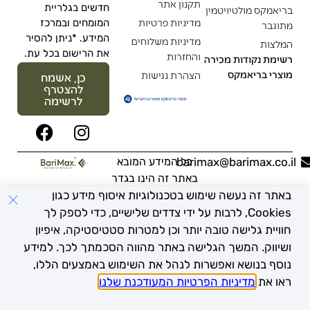
תקנון אתר
חדשים בגלריית
בריאמקס מולטיויטמין
מדיניות פרטיות
המומחים ובמרכז
מתוגבר
המידע. *ניתן להסיר
מדיניות משלוחים
המלצות
את הרישום בכל עת.
והחזרות
רשימת נקודות מכירה
מוצרי בריאמקס
הצהרת נגישות
כן, אשמח
להצטרף
לרשימה
barimax@barimax.co.il
כל המידע המובא
באתר זה הינו בגדר
המלצה בלבד ואינו
באתר זה נעשה שימוש בטכנולוגיות איסוף מידע כגון
מהווה תחליף או
Cookies, לרבות על ידי צדדים שלישיים, כדי לספק לך
המלצה רפואית.
חוויית גלישה טובה יותר וכן למטרות סטטיסטיקה, איפיון
מומלץ להתייעץ עם
ושיווק. המשך הגלישה באתר מהווה הסכמתך לכך. למידע
רופא בכל מקרה
נוסף בנושא ואפשרות לנהל את השימוש באמצעים הללו,
פרטי.
ראו את
מדיניות הפרטיות המעודכנת שלנו
.